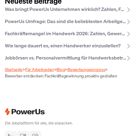
Neueste Beiträge
Was bringt PowerUs Unternehmen wirklich? Zahlen, Fakten und Erfahrungen
PowerUs Umfrage: Das sind die beliebtesten Arbeitgeber­leistungen im Hand­werk 2026
Fachkräftemangel im Handwerk 2026: Zahlen, Gewerke, Regionen
Wie lange dauert es, einen Handwerker einzustellen?
Jobbörsen vs. Personalvermittlung für Handwerksbetriebe: Was lohnt sich wann?
Startseite
>
Für Arbeitgeber
>
Blog
>
Bewerbungsprozess
>
Bewerber entdecken: Fachkräfte­gewinnung proaktiv gestalten
Die Jobplattform für alle, die anpacken.